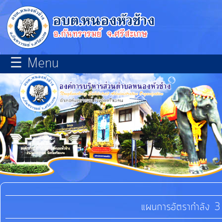
×
close
หน้า
☰ Menu
หลัก
เกี่ยว
กับ
เรา
บุคลากร
แผนการ
พัฒนา
ท้อง
แผนการอัตรากำลัง 3 
ถิ่น