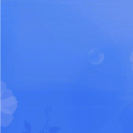
การ
จัดการ
ความ
รู้
ท้อง
ถิ่น
ของ
เรา
แสดง
ความ
คิด
เห็น/
ร้อง
เรียน