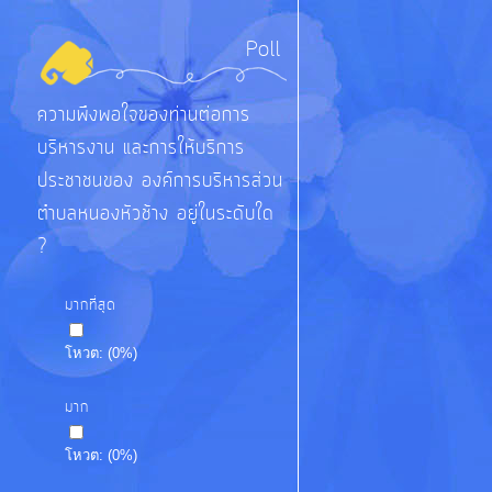
Poll
ความพึงพอใจของท่านต่อการ
บริหารงาน และการให้บริการ
ประชาชนของ องค์การบริหารส่วน
ตำบลหนองหัวช้าง อยู่ในระดับใด
?
มากที่สุด
โหวต:
(
0
%)
มาก
โหวต:
(
0
%)