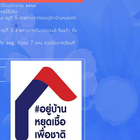
ระจำปีงบประมาณ ๒๕๖๔
อร์รัปชั่น
าง หมู่ที่ 5 สายทางจากดอนปู่ตาบ้านหนองหัว
ู่ที่ 9 สายทางจากที่นายณรงค์ กิ่งแก้ว ถึง
กัด สพฐ. จำนวน 7 แห่ง ช่วงปิดภาคเรียนที่