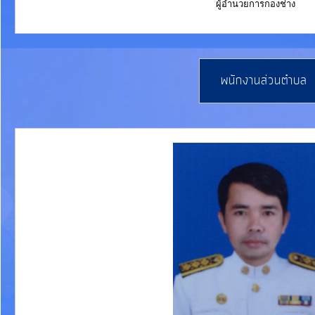
ผู้อำนวยการกองช่าง
การ
จัดการ
ความ
รู้
พนักงานส่วนตำบล
ท้อง
ถิ่น
ของ
เรา
แสดง
ความ
คิด
เห็น/
ร้อง
เรียน