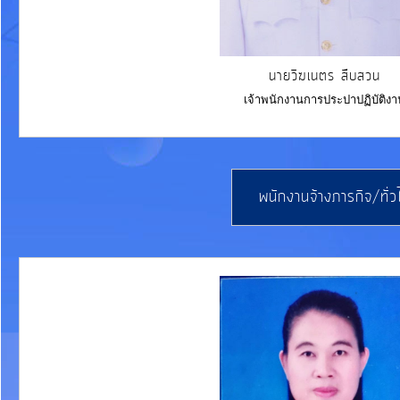
นายวิฆเนตร สืบสวน
เจ้าพนักงานการประปาปฏิบัติงา
พนักงานจ้างภารกิจ/ทั่ว