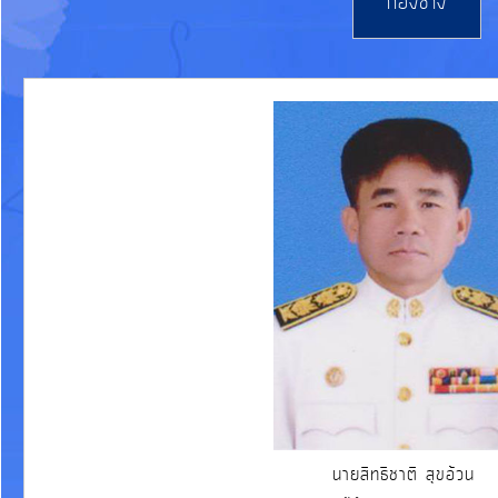
กองช่าง
รายงาน
ผล
การ
ดำเนิน
งาน
บริการ
ข้อมูล
การ
เงิน-
การ
คลัง
นายสิทธิชาติ สุขอ้วน