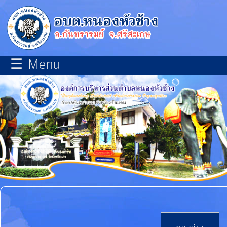
×
close
หน้า
☰ Menu
หลัก
เกี่ยว
กับ
เรา
บุคลากร
แผนการ
พัฒนา
ท้อง
ถิ่น