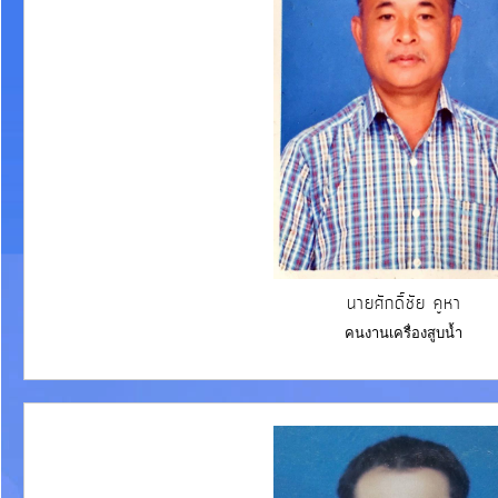
นายศักดิ์ชัย คูหา
คนงานเครื่องสูบน้ำ