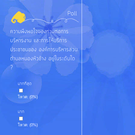
Poll
ความพึงพอใจของท่านต่อการ
บริหารงาน และการให้บริการ
ประชาชนของ องค์การบริหารส่วน
ตำบลหนองหัวช้าง อยู่ในระดับใด
?
มากที่สุด
โหวต:
(
0
%)
มาก
โหวต:
(
0
%)