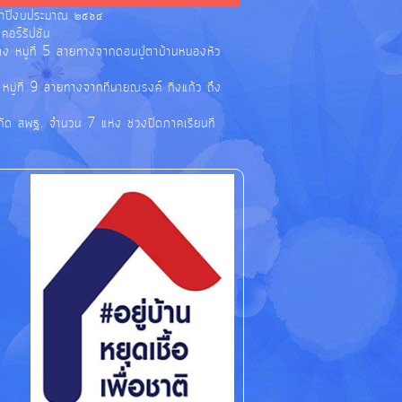
ระจำปีงบประมาณ ๒๕๖๔
อร์รัปชั่น
าง หมู่ที่ 5 สายทางจากดอนปู่ตาบ้านหนองหัว
ู่ที่ 9 สายทางจากที่นายณรงค์ กิ่งแก้ว ถึง
กัด สพฐ. จำนวน 7 แห่ง ช่วงปิดภาคเรียนที่